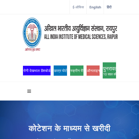
ई-ऑफिस
English
हिंदी
पुनरावर्तन
रोगी देखभाल डैशबोर्ड
छात्र पोर्टल
स्क्रीन रीडर एक्सेस
ऑनलाइन ओपीडी पंजीकरण
10 साल की उत्कृष्टता
कोटेशन के माध्यम से खरीदी