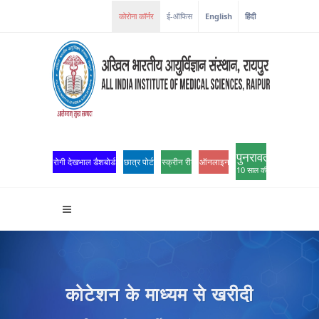
ई-ऑफिस
English
हिंदी
पुनरावर्तन
रोगी देखभाल डैशबोर्ड
छात्र पोर्टल
स्क्रीन रीडर एक्सेस
ऑनलाइन ओपीडी पंजीकरण
10 साल की उत्कृष्टता
कोटेशन के माध्यम से खरीदी