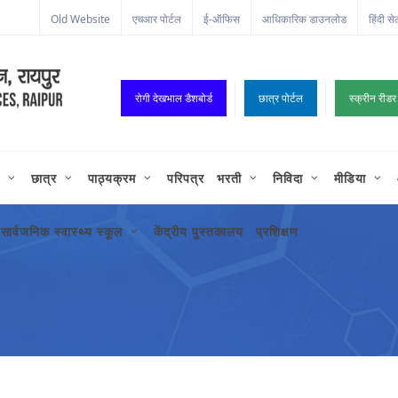
ा कॉर्नर
Old Website
एचआर पोर्टल
ई-ऑफिस
आधिकारिक डाउनलोड
हिंदी से
रोगी देखभाल डैशबोर्ड
छात्र पोर्टल
स्क्रीन रीडर
छात्र
पाठ्यक्रम
परिपत्र
भरती
निविदा
मीडिया
सार्वजनिक स्वास्थ्य स्कूल
केंद्रीय पुस्तकालय
प्रशिक्षण