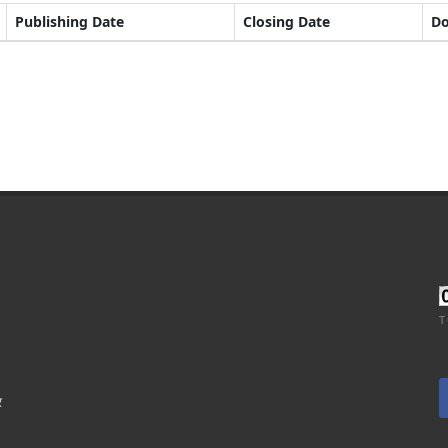
Publishing Date
Closing Date
D
T
र