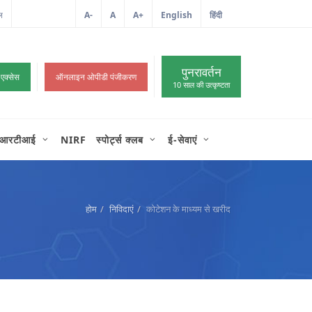
ल
आईटी शिकायत
A-
A
A+
English
हिंदी
>
पुनरावर्तन
 एक्सेस
ऑनलाइन ओपीडी पंजीकरण
10 साल की उत्कृष्टता
आरटीआई
NIRF
स्पोर्ट्स क्लब
ई-सेवाएं
होम
निविदाएं
कोटेशन के माध्यम से खरीद