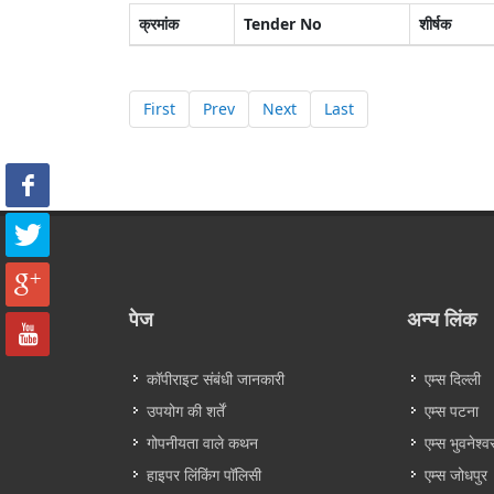
क्रमांक
Tender No
शीर्षक
First
Prev
Next
Last
पेज
अन्य लिंक
कॉपीराइट संबंधी जानकारी
एम्स दिल्ली
उपयोग की शर्तें
एम्स पटना
गोपनीयता वाले कथन
एम्स भुवनेश्व
हाइपर लिंकिंग पॉलिसी
एम्स जोधपुर