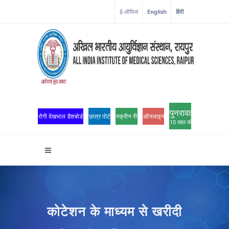
ई-ऑफिस
English
हिंदी
पुनरावर्तन
रोगी देखभाल डैशबोर्ड
छात्र पोर्टल
स्क्रीन रीडर एक्सेस
ऑनलाइन ओपीडी पंजीकरण
10 साल की उत्कृष्टता
कोटेशन के माध्यम से खरीदी