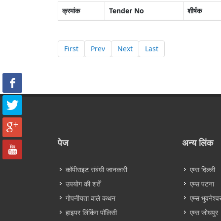
क्रमांक
Tender No
शीर्षक
First
Prev
Next
Last
पेज
अन्य लिंक
कॉपीराइट संबंधी जानकारी
एम्स दिल्ली
उपयोग की शर्तें
एम्स पटना
गोपनीयता वाले कथन
एम्स भुवनेश्व
हाइपर लिंकिंग पॉलिसी
एम्स जोधपुर