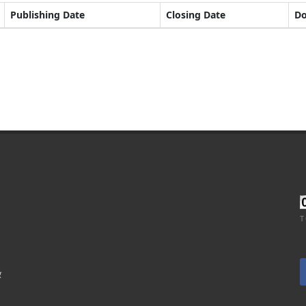
Publishing Date
Closing Date
D
T
र