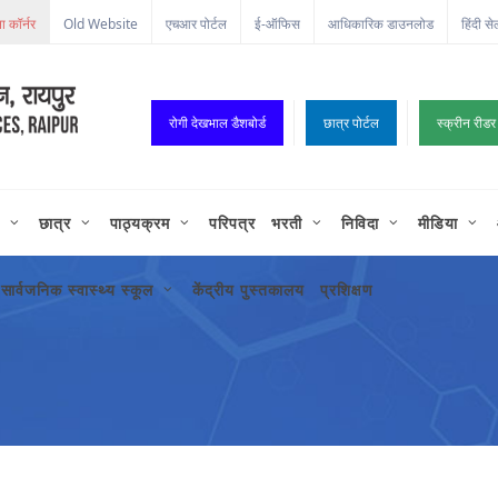
Old Website
एचआर पोर्टल
ई-ऑफिस
आधिकारिक डाउनलोड
हिंदी से
रोगी देखभाल डैशबोर्ड
छात्र पोर्टल
स्क्रीन रीडर
छात्र
पाठ्यक्रम
परिपत्र
भरती
निविदा
मीडिया
सार्वजनिक स्वास्थ्य स्कूल
केंद्रीय पुस्तकालय
प्रशिक्षण