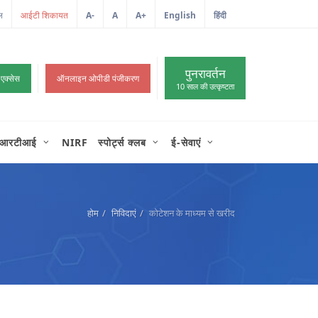
ल
A-
A
A+
English
हिंदी
>
पुनरावर्तन
 एक्सेस
ऑनलाइन ओपीडी पंजीकरण
10 साल की उत्कृष्टता
आरटीआई
NIRF
स्पोर्ट्स क्लब
ई-सेवाएं
होम
निविदाएं
कोटेशन के माध्यम से खरीद