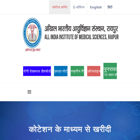
कोरोना कॉर्नर
ई-ऑफिस
English
हिंदी
पुनरावर्तन
रोगी देखभाल डैशबोर्ड
छात्र पोर्टल
स्क्रीन रीडर एक्सेस
ऑनलाइन ओपीडी पंजीकरण
10 साल की उत्कृष्टता
कोटेशन के माध्यम से खरीदी