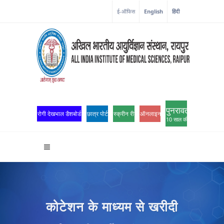
ई-ऑफिस
English
हिंदी
पुनरावर्तन
रोगी देखभाल डैशबोर्ड
छात्र पोर्टल
स्क्रीन रीडर एक्सेस
ऑनलाइन ओपीडी पंजीकरण
10 साल की उत्कृष्टता
कोटेशन के माध्यम से खरीदी