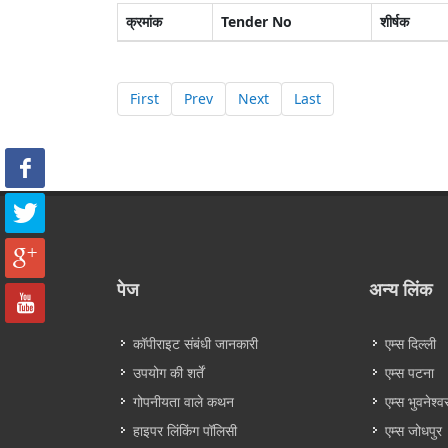
क्रमांक
Tender No
शीर्षक
First
Prev
Next
Last
पेज
अन्य लिंक
कॉपीराइट संबंधी जानकारी
एम्स दिल्ली
उपयोग की शर्तें
एम्स पटना
गोपनीयता वाले कथन
एम्स भुवनेश्व
हाइपर लिंकिंग पॉलिसी
एम्स जोधपुर