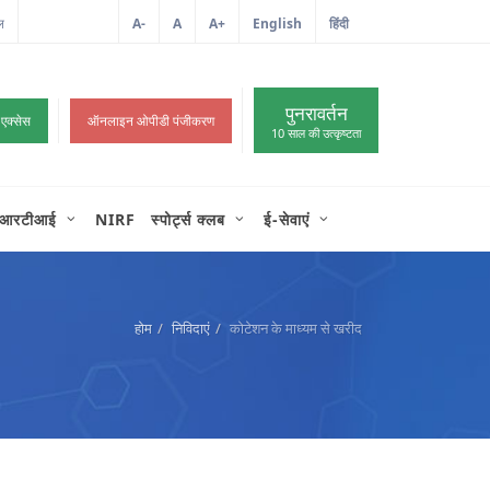
ल
A-
A
A+
English
हिंदी
>
पुनरावर्तन
 एक्सेस
ऑनलाइन ओपीडी पंजीकरण
10 साल की उत्कृष्टता
आरटीआई
NIRF
स्पोर्ट्स क्लब
ई-सेवाएं
होम
निविदाएं
कोटेशन के माध्यम से खरीद