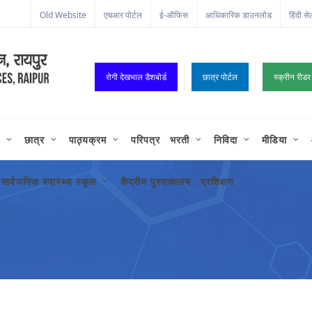
Old Website
एचआर पोर्टल
ई-ऑफिस
आधिकारिक डाउनलोड
हिंदी से
रोगी देखभाल डैशबोर्ड
छात्र पोर्टल
स्क्रीन रीडर
छात्र
पाठ्यक्रम
परिपत्र
भरती
निविदा
मीडिया
सार्वजनिक स्वास्थ्य स्कूल
केंद्रीय पुस्तकालय
प्रशिक्षण