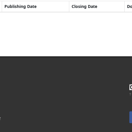
Publishing Date
Closing Date
D
T
र