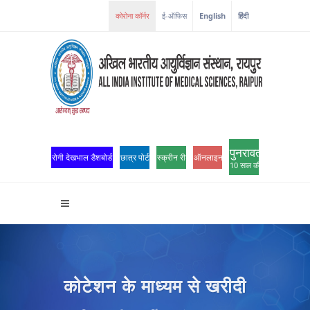
कोरोना कॉर्नर
ई-ऑफिस
English
हिंदी
पुनरावर्तन
रोगी देखभाल डैशबोर्ड
छात्र पोर्टल
स्क्रीन रीडर एक्सेस
ऑनलाइन ओपीडी पंजीकरण
10 साल की उत्कृष्टता
कोटेशन के माध्यम से खरीदी