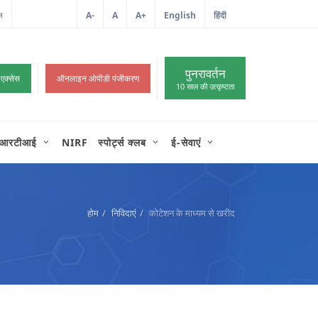
ल
A-
A
A+
English
हिंदी
>
पुनरावर्तन
 एक्सेस
ऑनलाइन ओपीडी पंजीकरण
10 साल की उत्कृष्टता
आरटीआई
NIRF
स्पोर्ट्स क्लब
ई-सेवाएं
होम
निविदाएं
कोटेशन के माध्यम से खरीद