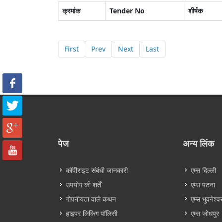
क्रमांक
Tender No
शीर्षक
First
Prev
Next
Last
पेज
अन्य लिंक
कॉपीराइट संबंधी जानकारी
एम्स दिल्ली
उपयोग की शर्तें
एम्स पटना
गोपनीयता वाले कथन
एम्स भुवनेश्व
हाइपर लिंकिंग पॉलिसी
एम्स जोधपुर