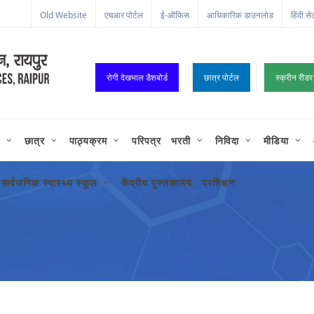
Old Website
एचआर पोर्टल
ई-ऑफिस
आधिकारिक डाउनलोड
हिंदी से
रोगी देखभाल डैशबोर्ड
छात्र पोर्टल
स्क्रीन रीडर
छात्र
पाठ्यक्रम
परिपत्र
भरती
निविदा
मीडिया
सार्वजनिक स्वास्थ्य स्कूल
केंद्रीय पुस्तकालय
प्रशिक्षण