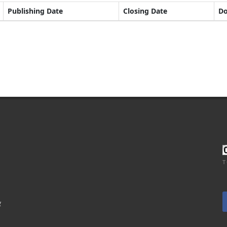
Publishing Date
Closing Date
D
T
र