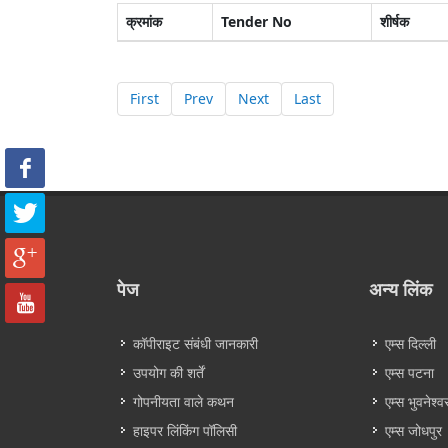
क्रमांक
Tender No
शीर्षक
First
Prev
Next
Last
पेज
अन्य लिंक
कॉपीराइट संबंधी जानकारी
एम्स दिल्ली
उपयोग की शर्तें
एम्स पटना
गोपनीयता वाले कथन
एम्स भुवनेश्व
हाइपर लिंकिंग पॉलिसी
एम्स जोधपुर