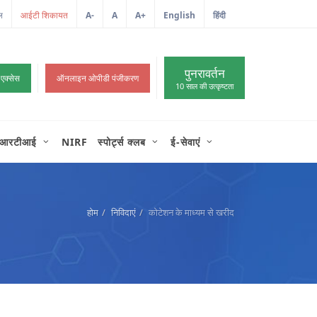
ल
आईटी शिकायत
A-
A
A+
English
हिंदी
>
पुनरावर्तन
 एक्सेस
ऑनलाइन ओपीडी पंजीकरण
10 साल की उत्कृष्टता
आरटीआई
NIRF
स्पोर्ट्स क्लब
ई-सेवाएं
होम
निविदाएं
कोटेशन के माध्यम से खरीद