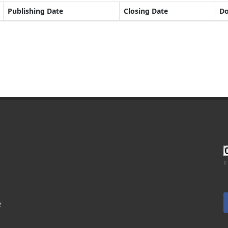
Publishing Date
Closing Date
D
T
र