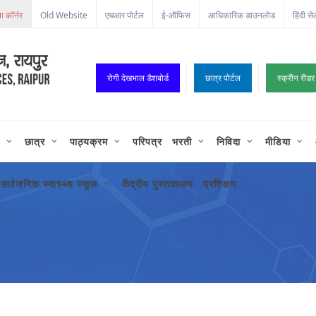
ा कॉर्नर
Old Website
एचआर पोर्टल
ई-ऑफिस
आधिकारिक डाउनलोड
हिंदी से
रोगी देखभाल डैशबोर्ड
छात्र पोर्टल
स्क्रीन रीडर
छात्र
पाठ्यक्रम
परिपत्र
भरती
निविदा
मीडिया
सार्वजनिक स्वास्थ्य स्कूल
केंद्रीय पुस्तकालय
प्रशिक्षण