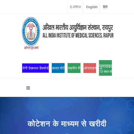
कोरोना कॉर्नर
ई-ऑफिस
English
हिंदी
पुनरावर्तन
रोगी देखभाल डैशबोर्ड
छात्र पोर्टल
स्क्रीन रीडर एक्सेस
ऑनलाइन ओपीडी पंजीकरण
10 साल की उत्कृष्टता
कोटेशन के माध्यम से खरीदी