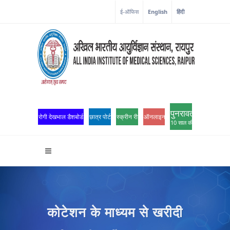
ई-ऑफिस
English
हिंदी
पुनरावर्तन
रोगी देखभाल डैशबोर्ड
छात्र पोर्टल
स्क्रीन रीडर एक्सेस
ऑनलाइन ओपीडी पंजीकरण
10 साल की उत्कृष्टता
कोटेशन के माध्यम से खरीदी