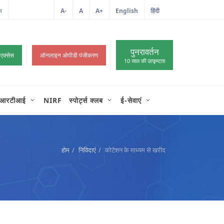
ल
A-
A
A+
English
हिंदी
>
पुनरावर्तन
 एक्सेस
ऑनलाइन ओपीडी पंजीकरण
10 साल की उत्कृष्टता
आरटीआई
NIRF
स्पोर्ट्स क्लब
ई-सेवाएं
होम
निविदाएं
कोटेशन के माध्यम से खरीद