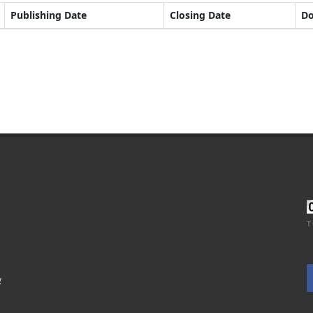
Publishing Date
Closing Date
D
T
र