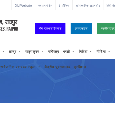
Old Website
एचआर पोर्टल
ई-ऑफिस
आधिकारिक डाउनलोड
हिंदी से
रोगी देखभाल डैशबोर्ड
छात्र पोर्टल
स्क्रीन रीडर
छात्र
पाठ्यक्रम
परिपत्र
भरती
निविदा
मीडिया
सार्वजनिक स्वास्थ्य स्कूल
केंद्रीय पुस्तकालय
प्रशिक्षण