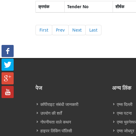
क्रमांक
Tender No
शीर्षक
First
Prev
Next
Last
पेज
अन्य लिंक
कॉपीराइट संबंधी जानकारी
एम्स दिल्ली
उपयोग की शर्तें
एम्स पटना
गोपनीयता वाले कथन
एम्स भुवनेश्व
हाइपर लिंकिंग पॉलिसी
एम्स जोधपुर