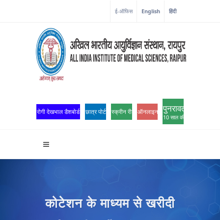
ई-ऑफिस
English
हिंदी
पुनरावर्तन
रोगी देखभाल डैशबोर्ड
छात्र पोर्टल
स्क्रीन रीडर एक्सेस
ऑनलाइन ओपीडी पंजीकरण
10 साल की उत्कृष्टता
कोटेशन के माध्यम से खरीदी