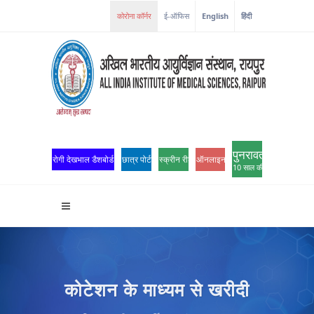
कोरोना कॉर्नर
ई-ऑफिस
English
हिंदी
पुनरावर्तन
रोगी देखभाल डैशबोर्ड
छात्र पोर्टल
स्क्रीन रीडर एक्सेस
ऑनलाइन ओपीडी पंजीकरण
10 साल की उत्कृष्टता
कोटेशन के माध्यम से खरीदी