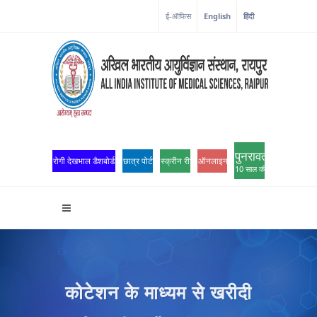
ई-ऑफिस
English
हिंदी
पुनरावर्तन
रोगी देखभाल डैशबोर्ड
छात्र पोर्टल
स्क्रीन रीडर एक्सेस
ऑनलाइन ओपीडी पंजीकरण
10 साल की उत्कृष्टता
कोटेशन के माध्यम से खरीदी