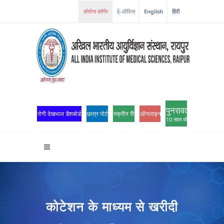
कोरोना कॉर्नर
ई-ऑफिस
English
हिंदी
पुनरावर्तन
रोगी देखभाल डैशबोर्ड
छात्र पोर्टल
स्क्रीन रीडर एक्सेस
ऑनलाइन ओपीडी पंजीकरण
10 साल की उत्कृष्टता
कोटेशन के माध्यम से खरीदी