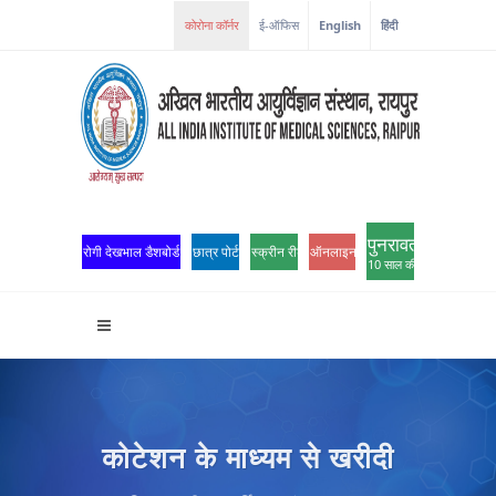
ई-ऑफिस
English
हिंदी
पुनरावर्तन
रोगी देखभाल डैशबोर्ड
छात्र पोर्टल
स्क्रीन रीडर एक्सेस
ऑनलाइन ओपीडी पंजीकरण
10 साल की उत्कृष्टता
कोटेशन के माध्यम से खरीदी