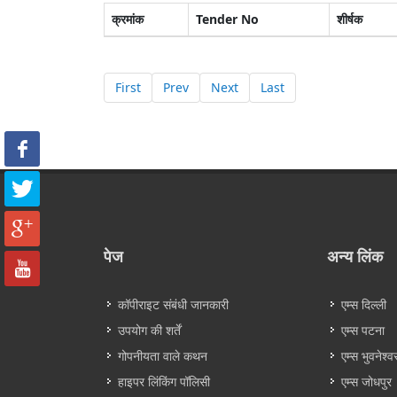
क्रमांक
Tender No
शीर्षक
First
Prev
Next
Last
पेज
अन्य लिंक
कॉपीराइट संबंधी जानकारी
एम्स दिल्ली
उपयोग की शर्तें
एम्स पटना
गोपनीयता वाले कथन
एम्स भुवनेश्व
हाइपर लिंकिंग पॉलिसी
एम्स जोधपुर