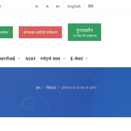
ल
A-
A
A+
English
हिंदी
>
पुनरावर्तन
 एक्सेस
ऑनलाइन ओपीडी पंजीकरण
10 साल की उत्कृष्टता
आरटीआई
NIRF
स्पोर्ट्स क्लब
ई-सेवाएं
होम
निविदाएं
कोटेशन के माध्यम से खरीद