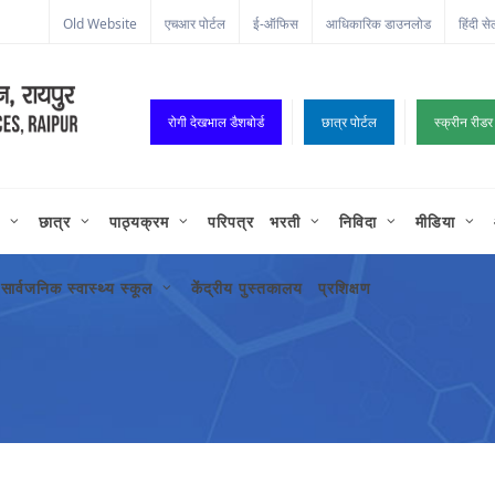
Old Website
एचआर पोर्टल
ई-ऑफिस
आधिकारिक डाउनलोड
हिंदी से
रोगी देखभाल डैशबोर्ड
छात्र पोर्टल
स्क्रीन रीडर
छात्र
पाठ्यक्रम
परिपत्र
भरती
निविदा
मीडिया
सार्वजनिक स्वास्थ्य स्कूल
केंद्रीय पुस्तकालय
प्रशिक्षण