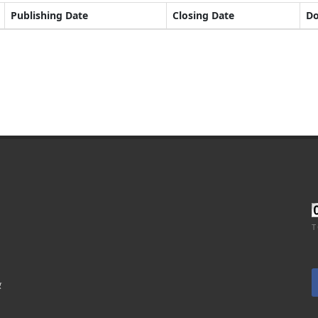
Publishing Date
Closing Date
D
T
र