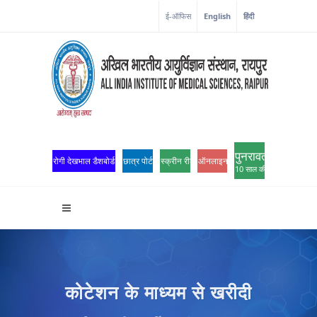
ई-ऑफिस
English
हिंदी
पुनरावर्तन
रोगी देखभाल डैशबोर्ड
छात्र पोर्टल
स्क्रीन रीडर एक्सेस
ऑनलाइन ओपीडी पंजीकरण
10 साल की उत्कृष्टता
कोटेशन के माध्यम से खरीदी