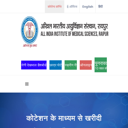
कोरोना कॉर्नर
ई-ऑफिस
English
हिंदी
पुनरावर्तन
रोगी देखभाल डैशबोर्ड
छात्र पोर्टल
स्क्रीन रीडर एक्सेस
ऑनलाइन ओपीडी पंजीकरण
10 साल की उत्कृष्टता
कोटेशन के माध्यम से खरीदी