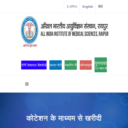
ई-ऑफिस
English
हिंदी
पुनरावर्तन
रोगी देखभाल डैशबोर्ड
छात्र पोर्टल
स्क्रीन रीडर एक्सेस
ऑनलाइन ओपीडी पंजीकरण
10 साल की उत्कृष्टता
कोटेशन के माध्यम से खरीदी