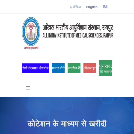
ई-ऑफिस
English
हिंदी
पुनरावर्तन
रोगी देखभाल डैशबोर्ड
छात्र पोर्टल
स्क्रीन रीडर एक्सेस
ऑनलाइन ओपीडी पंजीकरण
10 साल की उत्कृष्टता
कोटेशन के माध्यम से खरीदी