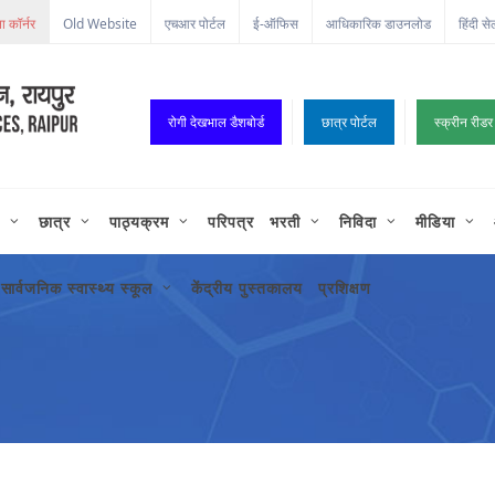
Old Website
एचआर पोर्टल
ई-ऑफिस
आधिकारिक डाउनलोड
हिंदी से
रोगी देखभाल डैशबोर्ड
छात्र पोर्टल
स्क्रीन रीडर
छात्र
पाठ्यक्रम
परिपत्र
भरती
निविदा
मीडिया
सार्वजनिक स्वास्थ्य स्कूल
केंद्रीय पुस्तकालय
प्रशिक्षण