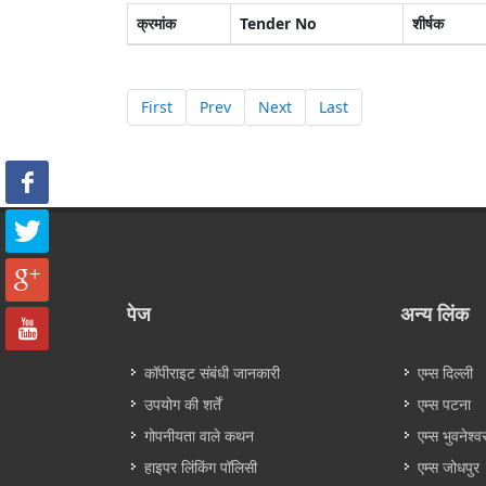
क्रमांक
Tender No
शीर्षक
First
Prev
Next
Last
पेज
अन्य लिंक
कॉपीराइट संबंधी जानकारी
एम्स दिल्ली
उपयोग की शर्तें
एम्स पटना
गोपनीयता वाले कथन
एम्स भुवनेश्व
हाइपर लिंकिंग पॉलिसी
एम्स जोधपुर