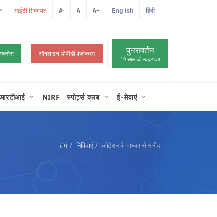
ल
A-
A
A+
English
हिंदी
>
पुनरावर्तन
 एक्सेस
ऑनलाइन ओपीडी पंजीकरण
10 साल की उत्कृष्टता
आरटीआई
NIRF
स्पोर्ट्स क्लब
ई-सेवाएं
होम
निविदाएं
कोटेशन के माध्यम से खरीद