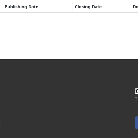
Publishing Date
Closing Date
D
T
र