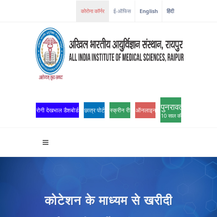
ई-ऑफिस
English
हिंदी
पुनरावर्तन
रोगी देखभाल डैशबोर्ड
छात्र पोर्टल
स्क्रीन रीडर एक्सेस
ऑनलाइन ओपीडी पंजीकरण
10 साल की उत्कृष्टता
कोटेशन के माध्यम से खरीदी