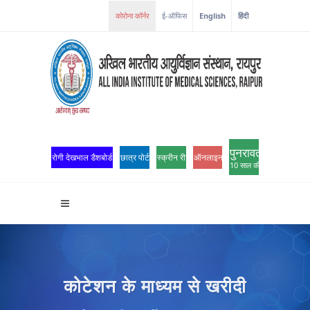
कोरोना कॉर्नर
ई-ऑफिस
English
हिंदी
पुनरावर्तन
रोगी देखभाल डैशबोर्ड
छात्र पोर्टल
स्क्रीन रीडर एक्सेस
ऑनलाइन ओपीडी पंजीकरण
10 साल की उत्कृष्टता
कोटेशन के माध्यम से खरीदी