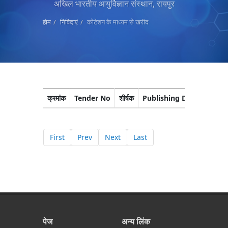
अखिल भारतीय आयुर्विज्ञान संस्थान, रायपुर
होम
निविदाएं
कोटेशन के माध्यम से खरीद
क्रमांक
Tender No
शीर्षक
Publishing Date
Closi
First
Prev
Next
Last
पेज
अन्य लिंक