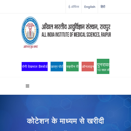
ई-ऑफिस
English
हिंदी
पुनरावर्तन
रोगी देखभाल डैशबोर्ड
छात्र पोर्टल
स्क्रीन रीडर एक्सेस
ऑनलाइन ओपीडी पंजीकरण
10 साल की उत्कृष्टता
कोटेशन के माध्यम से खरीदी