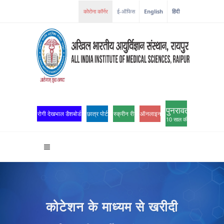
ई-ऑफिस
English
हिंदी
पुनरावर्तन
रोगी देखभाल डैशबोर्ड
छात्र पोर्टल
स्क्रीन रीडर एक्सेस
ऑनलाइन ओपीडी पंजीकरण
10 साल की उत्कृष्टता
कोटेशन के माध्यम से खरीदी