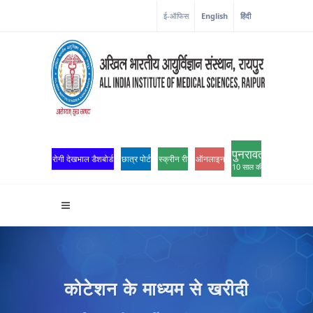
कोरोना कॉर्नर
ई-ऑफिस
English
हिंदी
पुनरावर्तन
रोगी देखभाल डैशबोर्ड
छात्र पोर्टल
स्क्रीन रीडर एक्सेस
ऑनलाइन ओपीडी पंजीकरण
10 साल की उत्कृष्टता
कोटेशन के माध्यम से खरीदी