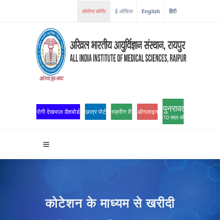
ई-ऑफिस
English
हिंदी
पुनरावर्तन
रोगी देखभाल डैशबोर्ड
छात्र पोर्टल
स्क्रीन रीडर एक्सेस
ऑनलाइन ओपीडी पंजीकरण
10 साल की उत्कृष्टता
कोटेशन के माध्यम से खरीदी