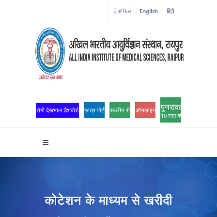
ई-ऑफिस
English
हिंदी
पुनरावर्तन
रोगी देखभाल डैशबोर्ड
छात्र पोर्टल
स्क्रीन रीडर एक्सेस
ऑनलाइन ओपीडी पंजीकरण
10 साल की उत्कृष्टता
कोटेशन के माध्यम से खरीदी