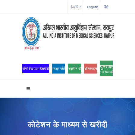
कोरोना कॉर्नर
ई-ऑफिस
English
हिंदी
पुनरावर्तन
रोगी देखभाल डैशबोर्ड
छात्र पोर्टल
स्क्रीन रीडर एक्सेस
ऑनलाइन ओपीडी पंजीकरण
10 साल की उत्कृष्टता
कोटेशन के माध्यम से खरीदी