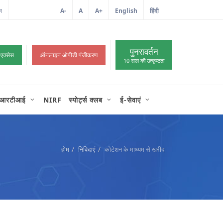
ल
A-
A
A+
English
हिंदी
>
पुनरावर्तन
 एक्सेस
ऑनलाइन ओपीडी पंजीकरण
10 साल की उत्कृष्टता
आरटीआई
NIRF
स्पोर्ट्स क्लब
ई-सेवाएं
होम
निविदाएं
कोटेशन के माध्यम से खरीद