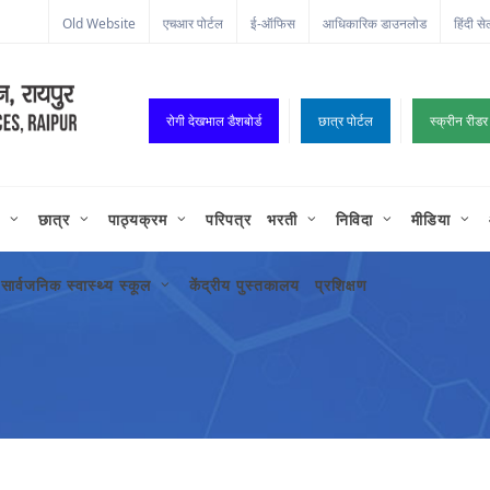
Old Website
एचआर पोर्टल
ई-ऑफिस
आधिकारिक डाउनलोड
हिंदी से
रोगी देखभाल डैशबोर्ड
छात्र पोर्टल
स्क्रीन रीडर
छात्र
पाठ्यक्रम
परिपत्र
भरती
निविदा
मीडिया
सार्वजनिक स्वास्थ्य स्कूल
केंद्रीय पुस्तकालय
प्रशिक्षण