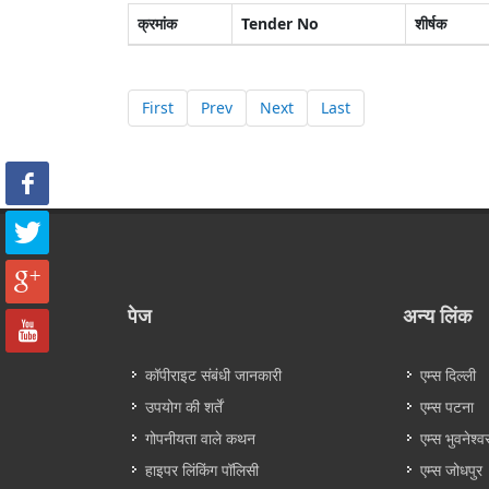
क्रमांक
Tender No
शीर्षक
First
Prev
Next
Last
पेज
अन्य लिंक
कॉपीराइट संबंधी जानकारी
एम्स दिल्ली
उपयोग की शर्तें
एम्स पटना
गोपनीयता वाले कथन
एम्स भुवनेश्व
हाइपर लिंकिंग पॉलिसी
एम्स जोधपुर