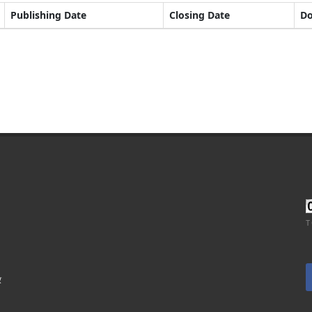
Publishing Date
Closing Date
D
T
र