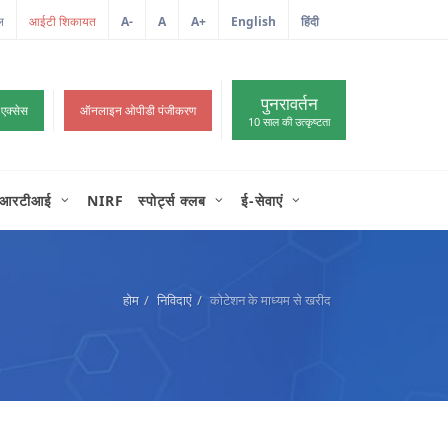
ल
आईटी शिकायत
A-
A
A+
English
हिंदी
>
पुनरावर्तन
 एक्सेस
ऑनलाइन ओपीडी पंजीकरण
10 साल की उत्कृष्टता
आरटीआई
NIRF
स्पोर्ट्स क्लब
ई-सेवाएं
होम
निविदाएं
कोटेशन के माध्यम से खरीद