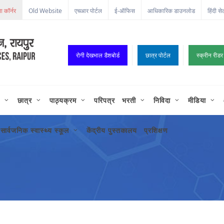
ा कॉर्नर
Old Website
एचआर पोर्टल
ई-ऑफिस
आधिकारिक डाउनलोड
हिंदी से
रोगी देखभाल डैशबोर्ड
छात्र पोर्टल
स्क्रीन रीडर
छात्र
पाठ्यक्रम
परिपत्र
भरती
निविदा
मीडिया
सार्वजनिक स्वास्थ्य स्कूल
केंद्रीय पुस्तकालय
प्रशिक्षण