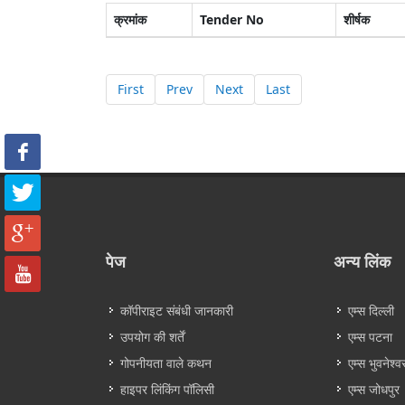
क्रमांक
Tender No
शीर्षक
First
Prev
Next
Last
पेज
अन्य लिंक
कॉपीराइट संबंधी जानकारी
एम्स दिल्ली
उपयोग की शर्तें
एम्स पटना
गोपनीयता वाले कथन
एम्स भुवनेश्व
हाइपर लिंकिंग पॉलिसी
एम्स जोधपुर