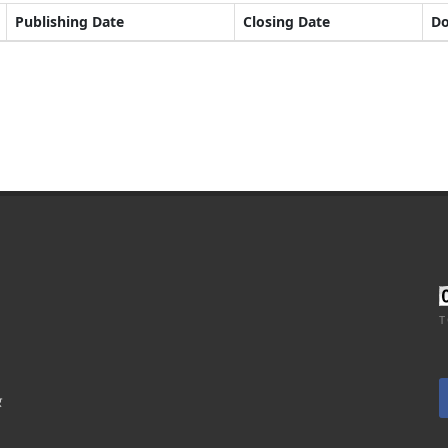
Publishing Date
Closing Date
D
T
र