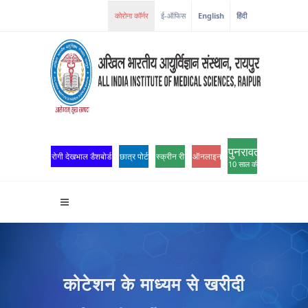
ई-ऑफिस
English
हिंदी
पुनरावर्तन
रोगी देखभाल डैशबोर्ड
छात्र पोर्टल
स्क्रीन रीडर एक्सेस
ऑनलाइन ओपीडी पंजीकरण
10 साल की उत्कृष्टता
कोटेशन के माध्यम से खरीदी