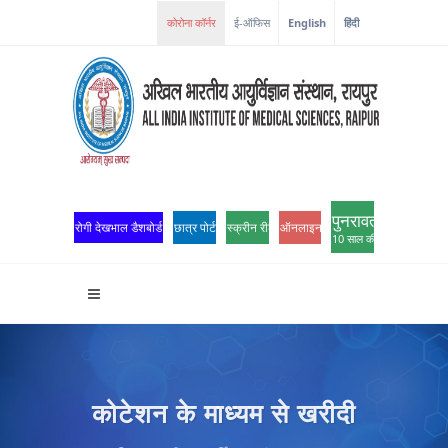
कोरोना कॉर्नर
ई-ऑफिस
English
हिंदी
पुनरावर्तन
रोगी देखभाल डैशबोर्ड
छात्र पोर्टल
स्क्रीन रीडर एक्सेस
ऑनलाइन ओपीडी पंजीकरण
10 साल की उत्कृष्टता
कोटेशन के माध्यम से खरीदी