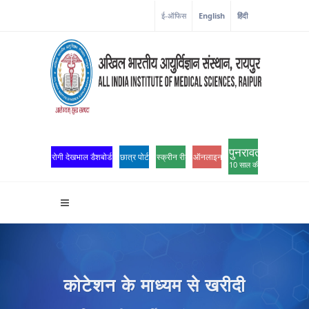
ई-ऑफिस
English
हिंदी
पुनरावर्तन
रोगी देखभाल डैशबोर्ड
छात्र पोर्टल
स्क्रीन रीडर एक्सेस
ऑनलाइन ओपीडी पंजीकरण
10 साल की उत्कृष्टता
कोटेशन के माध्यम से खरीदी