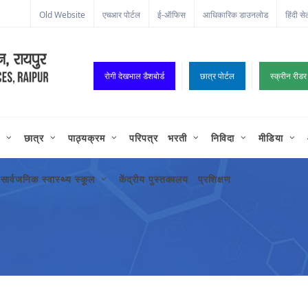
ा कॉर्नर
Old Website
एचआर पोर्टल
ई-ऑफिस
आधिकारिक डाउनलोड
हिंदी से
रोगी देखभाल डैशबोर्ड
छात्र पोर्टल
स्क्रीन रीडर
छात्र
पाठ्यक्रम
परिपत्र
भरती
निविदा
मीडिया
सार्वजनिक स्वास्थ्य स्कूल
केंद्रीय पुस्तकालय
प्रशिक्षण