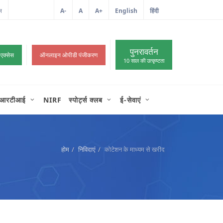
ल
आईटी शिकायत
A-
A
A+
English
हिंदी
>
पुनरावर्तन
 एक्सेस
ऑनलाइन ओपीडी पंजीकरण
10 साल की उत्कृष्टता
आरटीआई
NIRF
स्पोर्ट्स क्लब
ई-सेवाएं
होम
निविदाएं
कोटेशन के माध्यम से खरीद