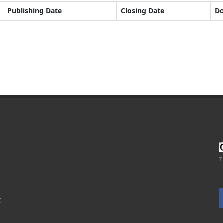
Publishing Date
Closing Date
D
T
र