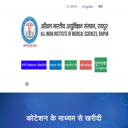
ई-ऑफिस
English
हिंदी
पुनरावर्तन
रोगी देखभाल डैशबोर्ड
छात्र पोर्टल
स्क्रीन रीडर एक्सेस
ऑनलाइन ओपीडी पंजीकरण
10 साल की उत्कृष्टता
कोटेशन के माध्यम से खरीदी