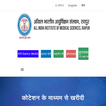
ई-ऑफिस
English
हिंदी
पुनरावर्तन
रोगी देखभाल डैशबोर्ड
छात्र पोर्टल
स्क्रीन रीडर एक्सेस
ऑनलाइन ओपीडी पंजीकरण
10 साल की उत्कृष्टता
कोटेशन के माध्यम से खरीदी