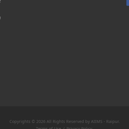
र
श
Copyrights © 2026 All Rights Reserved by AIIMS - Raipur.
Terms of Use
/
Privacy Policy