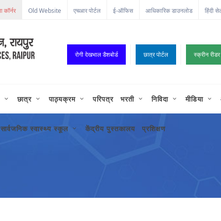
Old Website
एचआर पोर्टल
ई-ऑफिस
आधिकारिक डाउनलोड
हिंदी से
रोगी देखभाल डैशबोर्ड
छात्र पोर्टल
स्क्रीन रीडर
छात्र
पाठ्यक्रम
परिपत्र
भरती
निविदा
मीडिया
सार्वजनिक स्वास्थ्य स्कूल
केंद्रीय पुस्तकालय
प्रशिक्षण