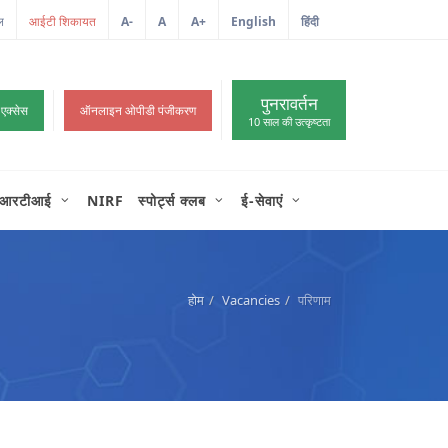
ल
A-
A
A+
English
हिंदी
>
पुनरावर्तन
 एक्सेस
ऑनलाइन ओपीडी पंजीकरण
10 साल की उत्कृष्टता
आरटीआई
NIRF
स्पोर्ट्स क्लब
ई-सेवाएं
होम
Vacancies
परिणाम