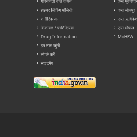
गोपनीयता वाले कथन
एम्स भुवनेश्व
हाइपर लिंकिंग पॉलिसी
एम्स जोधपुर
शारीरिक दान
एम्स ऋषिके
शिकायत / प्रतिक्रिया
एम्स भोपाल
Drug Information
MoHFW
हम तक पहुंचें
संपर्क करें
साइटमैप