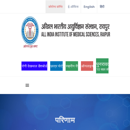
ई-ऑफिस
English
हिंदी
पुनरावर्तन
रोगी देखभाल डैशबोर्ड
छात्र पोर्टल
स्क्रीन रीडर एक्सेस
ऑनलाइन ओपीडी पंजीकरण
10 साल की उत्कृष्टता
परिणाम