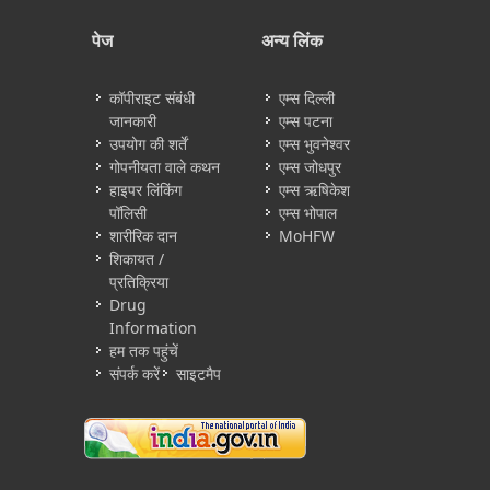
पेज
अन्य लिंक
कॉपीराइट संबंधी
एम्स दिल्ली
जानकारी
एम्स पटना
उपयोग की शर्तें
एम्स भुवनेश्वर
गोपनीयता वाले कथन
एम्स जोधपुर
हाइपर लिंकिंग
एम्स ऋषिकेश
पॉलिसी
एम्स भोपाल
शारीरिक दान
MoHFW
शिकायत /
प्रतिक्रिया
Drug
Information
हम तक पहुंचें
संपर्क करें
साइटमैप