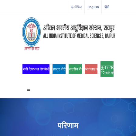
ई-ऑफिस
English
हिंदी
पुनरावर्तन
रोगी देखभाल डैशबोर्ड
छात्र पोर्टल
स्क्रीन रीडर एक्सेस
ऑनलाइन ओपीडी पंजीकरण
10 साल की उत्कृष्टता
परिणाम