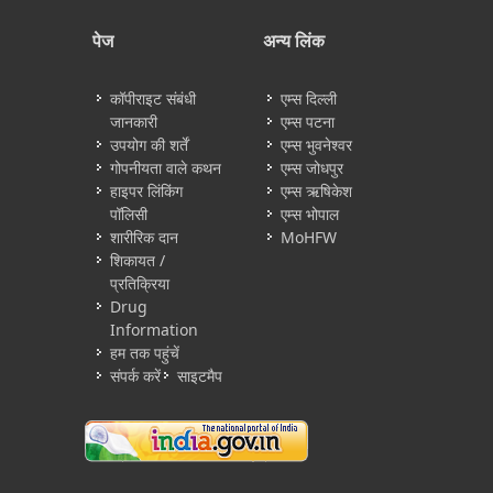
पेज
अन्य लिंक
कॉपीराइट संबंधी
एम्स दिल्ली
जानकारी
एम्स पटना
उपयोग की शर्तें
एम्स भुवनेश्वर
गोपनीयता वाले कथन
एम्स जोधपुर
हाइपर लिंकिंग
एम्स ऋषिकेश
पॉलिसी
एम्स भोपाल
शारीरिक दान
MoHFW
शिकायत /
प्रतिक्रिया
Drug
Information
हम तक पहुंचें
संपर्क करें
साइटमैप