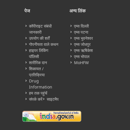
पेज
अन्य लिंक
कॉपीराइट संबंधी
एम्स दिल्ली
जानकारी
एम्स पटना
उपयोग की शर्तें
एम्स भुवनेश्वर
गोपनीयता वाले कथन
एम्स जोधपुर
हाइपर लिंकिंग
एम्स ऋषिकेश
पॉलिसी
एम्स भोपाल
शारीरिक दान
MoHFW
शिकायत /
प्रतिक्रिया
Drug
Information
हम तक पहुंचें
संपर्क करें
साइटमैप