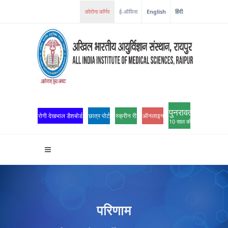
कोरोना कॉर्नर
ई-ऑफिस
English
हिंदी
पुनरावर्तन
रोगी देखभाल डैशबोर्ड
छात्र पोर्टल
स्क्रीन रीडर एक्सेस
ऑनलाइन ओपीडी पंजीकरण
10 साल की उत्कृष्टता
परिणाम