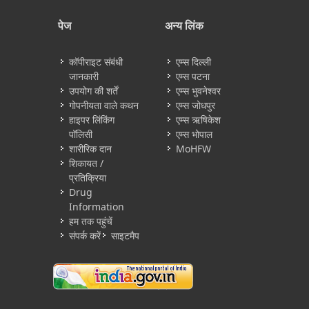
पेज
अन्य लिंक
कॉपीराइट संबंधी
एम्स दिल्ली
जानकारी
एम्स पटना
उपयोग की शर्तें
एम्स भुवनेश्वर
गोपनीयता वाले कथन
एम्स जोधपुर
हाइपर लिंकिंग
एम्स ऋषिकेश
पॉलिसी
एम्स भोपाल
शारीरिक दान
MoHFW
शिकायत /
प्रतिक्रिया
Drug
Information
हम तक पहुंचें
संपर्क करें
साइटमैप