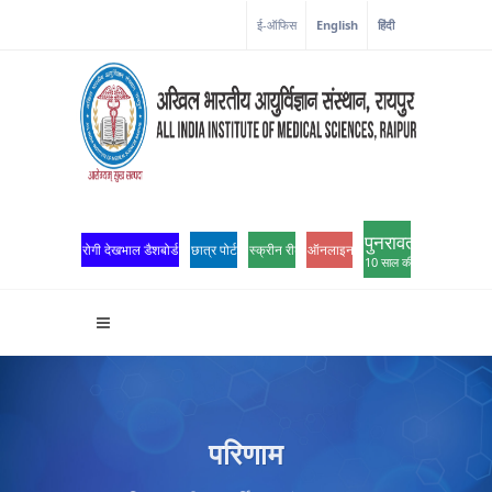
कोरोना कॉर्नर
ई-ऑफिस
English
हिंदी
पुनरावर्तन
रोगी देखभाल डैशबोर्ड
छात्र पोर्टल
स्क्रीन रीडर एक्सेस
ऑनलाइन ओपीडी पंजीकरण
10 साल की उत्कृष्टता
परिणाम