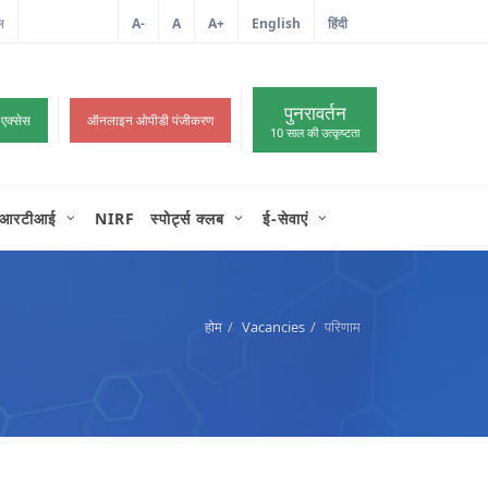
ल
आईटी शिकायत
A-
A
A+
English
हिंदी
>
पुनरावर्तन
 एक्सेस
ऑनलाइन ओपीडी पंजीकरण
10 साल की उत्कृष्टता
आरटीआई
NIRF
स्पोर्ट्स क्लब
ई-सेवाएं
होम
Vacancies
परिणाम