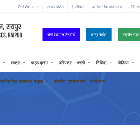
ा कॉर्नर
Old Website
एचआर पोर्टल
ई-ऑफिस
आधिकारिक डाउनलोड
हिंदी से
रोगी देखभाल डैशबोर्ड
छात्र पोर्टल
स्क्रीन रीडर
छात्र
पाठ्यक्रम
परिपत्र
भरती
निविदा
मीडिया
सार्वजनिक स्वास्थ्य स्कूल
केंद्रीय पुस्तकालय
प्रशिक्षण