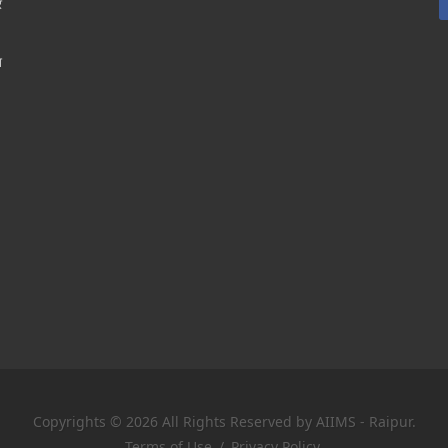
र
श
Copyrights © 2026 All Rights Reserved by AIIMS - Raipur.
Terms of Use
/
Privacy Policy