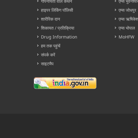
गोपनीयता वाले कथन
एम्स भुवनेश्व
हाइपर लिंकिंग पॉलिसी
एम्स जोधपुर
शारीरिक दान
एम्स ऋषिके
शिकायत / प्रतिक्रिया
एम्स भोपाल
Drug Information
MoHFW
हम तक पहुंचें
संपर्क करें
साइटमैप