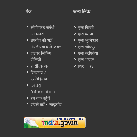
पेज
अन्य लिंक
कॉपीराइट संबंधी
एम्स दिल्ली
जानकारी
एम्स पटना
उपयोग की शर्तें
एम्स भुवनेश्वर
गोपनीयता वाले कथन
एम्स जोधपुर
हाइपर लिंकिंग
एम्स ऋषिकेश
पॉलिसी
एम्स भोपाल
शारीरिक दान
MoHFW
शिकायत /
प्रतिक्रिया
Drug
Information
हम तक पहुंचें
संपर्क करें
साइटमैप