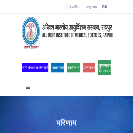
ई-ऑफिस
English
हिंदी
पुनरावर्तन
रोगी देखभाल डैशबोर्ड
छात्र पोर्टल
स्क्रीन रीडर एक्सेस
ऑनलाइन ओपीडी पंजीकरण
10 साल की उत्कृष्टता
परिणाम