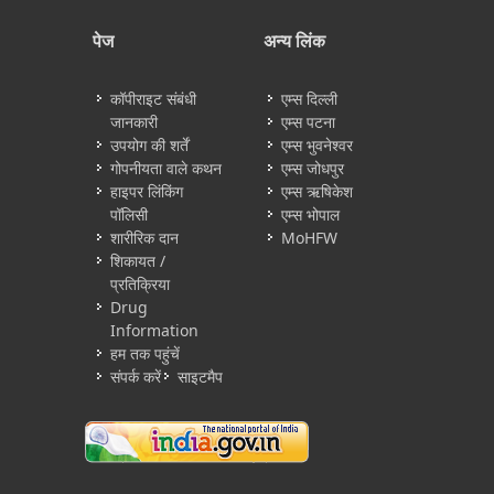
पेज
अन्य लिंक
कॉपीराइट संबंधी
एम्स दिल्ली
जानकारी
एम्स पटना
उपयोग की शर्तें
एम्स भुवनेश्वर
गोपनीयता वाले कथन
एम्स जोधपुर
हाइपर लिंकिंग
एम्स ऋषिकेश
पॉलिसी
एम्स भोपाल
शारीरिक दान
MoHFW
शिकायत /
प्रतिक्रिया
Drug
Information
हम तक पहुंचें
संपर्क करें
साइटमैप