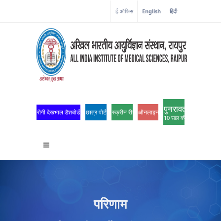
कोरोना कॉर्नर
ई-ऑफिस
English
हिंदी
पुनरावर्तन
रोगी देखभाल डैशबोर्ड
छात्र पोर्टल
स्क्रीन रीडर एक्सेस
ऑनलाइन ओपीडी पंजीकरण
10 साल की उत्कृष्टता
परिणाम