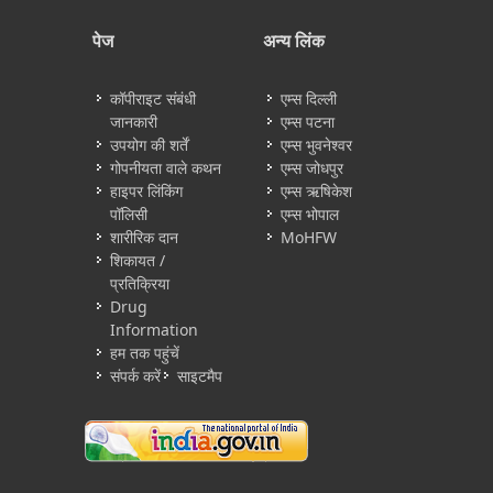
पेज
अन्य लिंक
कॉपीराइट संबंधी
एम्स दिल्ली
जानकारी
एम्स पटना
उपयोग की शर्तें
एम्स भुवनेश्वर
गोपनीयता वाले कथन
एम्स जोधपुर
हाइपर लिंकिंग
एम्स ऋषिकेश
पॉलिसी
एम्स भोपाल
शारीरिक दान
MoHFW
शिकायत /
प्रतिक्रिया
Drug
Information
हम तक पहुंचें
संपर्क करें
साइटमैप