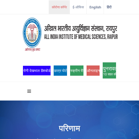
ई-ऑफिस
English
हिंदी
पुनरावर्तन
रोगी देखभाल डैशबोर्ड
छात्र पोर्टल
स्क्रीन रीडर एक्सेस
ऑनलाइन ओपीडी पंजीकरण
10 साल की उत्कृष्टता
परिणाम